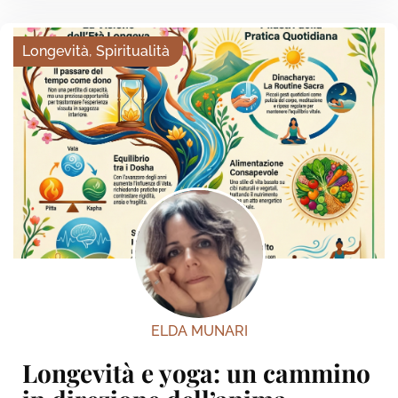
Longevità
,
Spiritualità
ELDA MUNARI
Longevità e yoga: un cammino