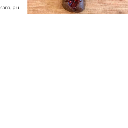
sana, più
.
ostieni la nostra Fondazio
reato una Fondazione, omonima, per la divulgazione scientifica 
e una vita longeva in benessere. A questa causa, sono molti i 
l proprio tempo, mettendo a disposizione studi, ricerche ed es
ivulgazione di un concetto alto ed etico di rispetto per la no