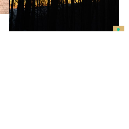
ne
di studi e ricerche utili ad
medici e i professionisti che
perienze personali. L’obiettivo
stra esistenza, cercando nel