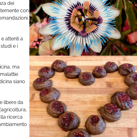
nza dei
entemente con
ccomandazioni,
e attenti a
studi e i
icina, ma
 malattie
icina siano
e libere da
l’agricoltura,
ulla ricerca
l cambiamento