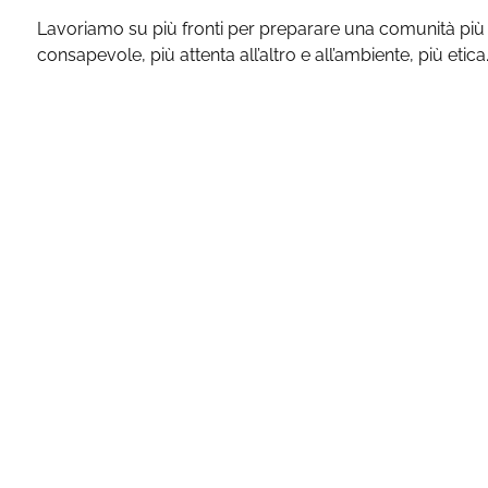
Lavoriamo su più fronti per preparare una comunità più 
consapevole, più attenta all’altro e all’ambiente, più etica
S
La Grande Via nel 2021 ha c
aiutare le persone a condurr
dedicano a titolo volontario i
è quello di supportare la d