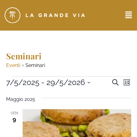
Seminari
Eventi
Seminari
Eventi
7/5/2025
 - 
29/5/2026
Ev
CERCA
LIST
Seleziona
Ricerc
Vi
la
Maggio 2025
data.
e
Na
viste
VEN
9
Naviga