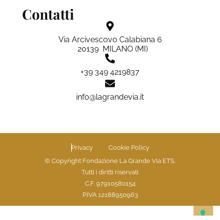
Contatti
Via Arcivescovo Calabiana 6
20139 MILANO (MI)
+39 349 4219837
info@lagrandevia.it
Privacy
Cookie Policy
© Copyright Fondazione La Grande Via ETS.
Tutti i diritti riservati
C.F. 97910580154
P.IVA 12188950963