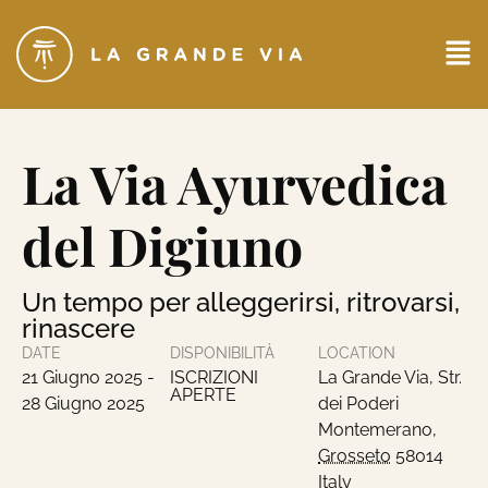
La Via Ayurvedica
del Digiuno
Un tempo per alleggerirsi, ritrovarsi,
rinascere
DATE
DISPONIBILITÀ
LOCATION
21 Giugno 2025
-
ISCRIZIONI
La Grande Via,
Str.
APERTE
28 Giugno 2025
dei Poderi
Montemerano
,
Grosseto
58014
Italy