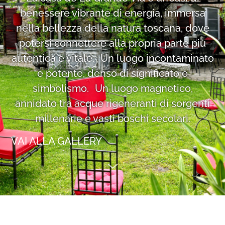
benessere vibrante di energia, immersa
nella bellezza della natura toscana, dove
potersi connettere alla propria parte più
autentica e vitale. Un luogo incontaminato
e potente, denso di significato e
simbolismo. Un luogo magnetico,
annidato tra acque rigeneranti di sorgenti
millenarie e vasti boschi secolari.
VAI ALLA GALLERY