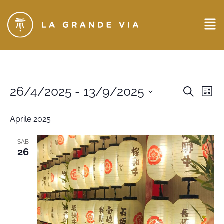
Eventi
26/4/2025
 - 
13/9/2025
Ev
CERCA
LIST
Seleziona
Ricerc
Vi
la
Aprile 2025
data.
e
Na
viste
SAB
26
Naviga