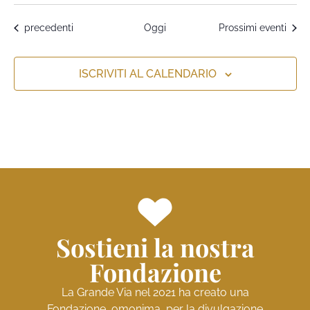
Eventi
precedenti
Oggi
Prossimi eventi
ISCRIVITI AL CALENDARIO
Sostieni la nostra
Fondazione
La Grande Via nel 2021 ha creato una
Fondazione, omonima, per la divulgazione