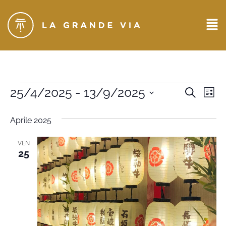
Eventi
25/4/2025
 - 
13/9/2025
Ev
CERCA
LIST
Seleziona
Ricerc
Vi
la
Aprile 2025
data.
e
Na
viste
VEN
25
Naviga