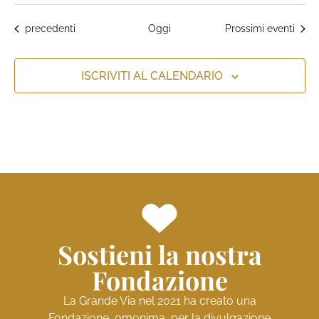
Eventi
precedenti
Oggi
Prossimi eventi
ISCRIVITI AL CALENDARIO
Sostieni la nostra
Fondazione
La Grande Via nel 2021 ha creato una
Fondazione, omonima, per la divulgazione