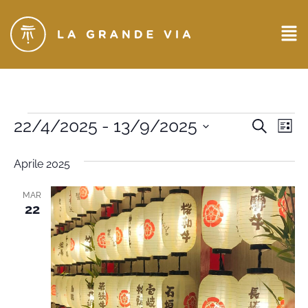
Eventi
22/4/2025
 - 
13/9/2025
Ev
CERCA
LIST
Seleziona
Ricerc
Vi
la
Aprile 2025
data.
e
Na
viste
MAR
22
Naviga