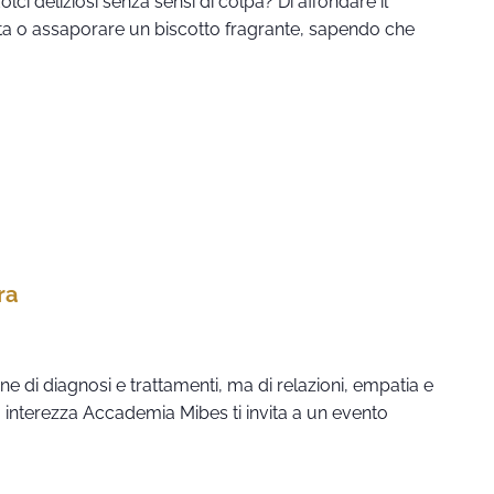
ci deliziosi senza sensi di colpa? Di affondare il
ta o assaporare un biscotto fragrante, sapendo che
ra
e di diagnosi e trattamenti, ma di relazioni, empatia e
a interezza Accademia Mibes ti invita a un evento