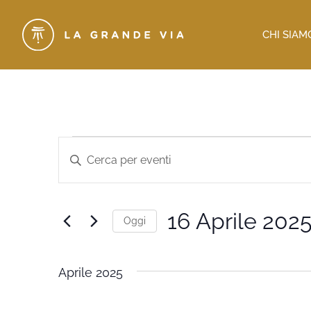
CHI SIAM
Eventi
Inserisci
Parola
Ricerca
Chiave.
Cerca
e
Eventi
per
viste
16 Aprile 202
Parola
Oggi
Chiave.
Navigazione
Seleziona
la
data.
Aprile 2025