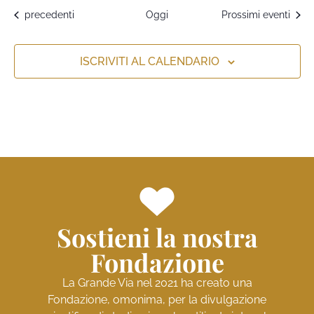
Eventi
precedenti
Oggi
Prossimi eventi
ISCRIVITI AL CALENDARIO
Sostieni la nostra
Fondazione
La Grande Via nel 2021 ha creato una
Fondazione, omonima, per la divulgazione