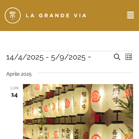
Eventi
14/4/2025
 - 
5/9/2025
Ev
CERCA
LIST
Seleziona
Ricerc
Vi
la
Aprile 2025
data.
e
Na
viste
LUN
14
Naviga