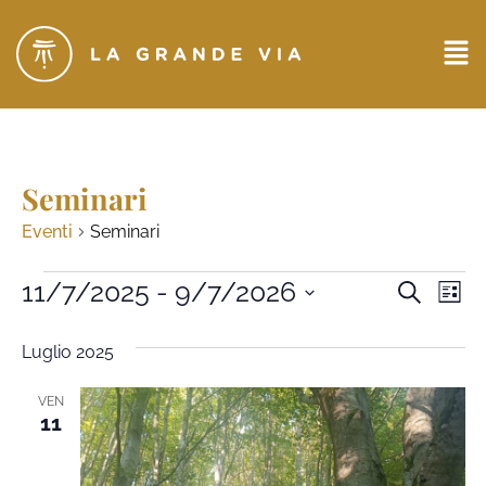
Seminari
Eventi
Seminari
Eventi
11/7/2025
 - 
9/7/2026
Ev
CERCA
LIST
Seleziona
Ricerc
Vi
la
Luglio 2025
data.
e
Na
viste
VEN
11
Naviga