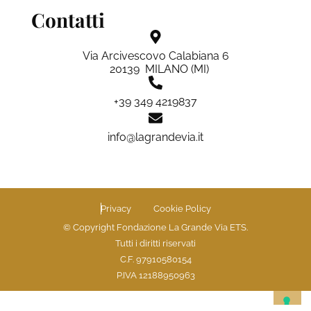
Contatti
Via Arcivescovo Calabiana 6
20139 MILANO (MI)
+39 349 4219837
info@lagrandevia.it
Privacy
Cookie Policy
© Copyright Fondazione La Grande Via ETS.
Tutti i diritti riservati
C.F. 97910580154
P.IVA 12188950963