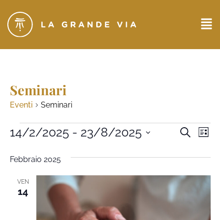
Seminari
Eventi
Seminari
Eventi
14/2/2025
 - 
23/8/2025
Ev
CERCA
LIST
Seleziona
Ricerc
Vi
la
Febbraio 2025
data.
e
Na
viste
VEN
14
Naviga