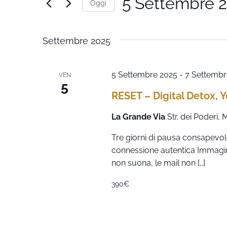
viste
5 Settembre 
Parola
Oggi
Chiave.
Navigazione
Seleziona
la
data.
Settembre 2025
5 Settembre 2025
-
7 Settembr
VEN
5
RESET – Digital Detox, 
La Grande Via
Str. dei Poderi,
Tre giorni di pausa consapevole
connessione autentica Immagina: 
non suona, le mail non […]
390€