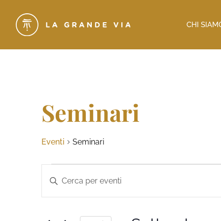
CHI SIAM
Seminari
Eventi
Seminari
Eventi
Inserisci
Parola
Ricerca
Chiave.
Cerca
e
Eventi
per