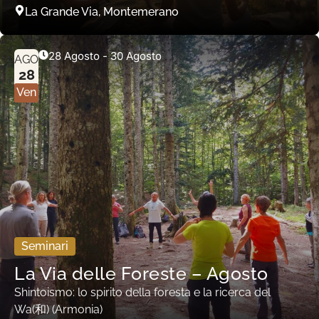
La Grande Via, Montemerano
28 Agosto
-
30 Agosto
AGO
28
Ven
Seminari
La Via delle Foreste – Agosto
Shintoismo: lo spirito della foresta e la ricerca del
Wa(和) (Armonia)