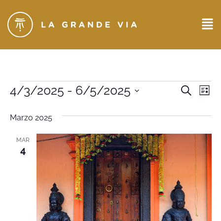
Eventi
4/3/2025
 - 
6/5/2025
Ev
CERCA
LIST
Seleziona
Ricerc
Vi
la
Marzo 2025
data.
e
Na
viste
MAR
4
Naviga