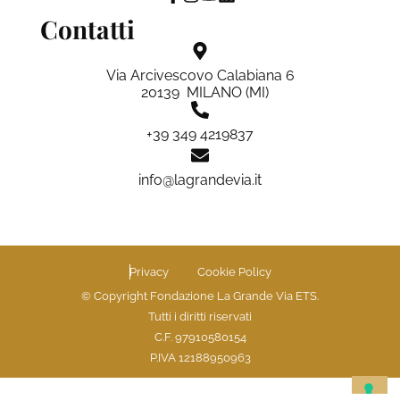
Contatti
Via Arcivescovo Calabiana 6
20139 MILANO (MI)
+39 349 4219837
info@lagrandevia.it
Privacy
Cookie Policy
© Copyright Fondazione La Grande Via ETS.
Tutti i diritti riservati
C.F. 97910580154
P.IVA 12188950963