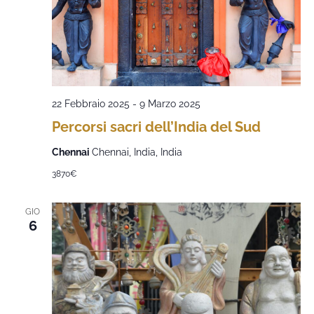
22 Febbraio 2025
-
9 Marzo 2025
Percorsi sacri dell’India del Sud
Chennai
Chennai, India, India
3870€
GIO
6