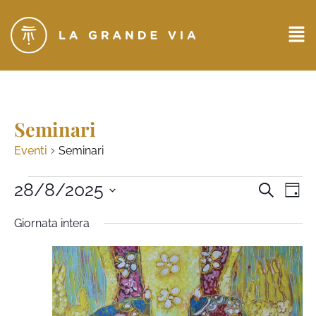
Seminari
Eventi
Seminari
Eventi
28/8/2025
Ev
CERCA
GIO
Seleziona
Ricerc
Vi
la
Giornata intera
data.
e
Na
viste
Naviga