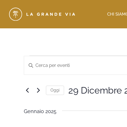
CHI SIAM
Eventi
Inserisci
Parola
Ricerca
Chiave.
Cerca
e
Eventi
per
viste
29 Dicembre 
Parola
Oggi
Chiave.
Navigazione
Seleziona
la
data.
Gennaio 2025