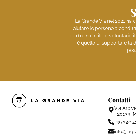
S
La Grande Via nel 2021 ha c
aiutare le persone a condurr
dedicano a titolo volontario i
è quello di supportare la d
poss
Contatti
Via Arciv
20139 M
+39 349 
info@lagr