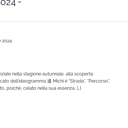
2024
 2024
ziale nella stagione autunnale, alla scoperta
nificato dell’ideogramma 道 Michi è “Strada”, “Percorso”,
 poiché, celato nella sua essenza, […]