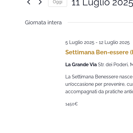
viste
11 Luglio 202
Parola
Oggi
Chiave.
Navigazione
Seleziona
la
data.
Giornata intera
5 Luglio 2025
-
12 Luglio 2025
Settimana Ben-essere (l
La Grande Via
Str. dei Poderi
La Settimana Benessere nasce
un’occasione per prevenire, cur
accompagnati da pratiche ant
1450€