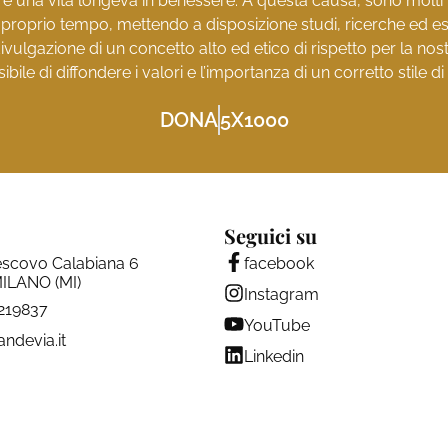
e una vita longeva in benessere. A questa causa, sono molti i 
l proprio tempo, mettendo a disposizione studi, ricerche ed es
ivulgazione di un concetto alto ed etico di rispetto per la no
ibile di diffondere i valori e l’importanza di un corretto stile di 
DONA
5X1000
Seguici su
escovo Calabiana 6
facebook
ILANO (MI)
Instagram
4219837
YouTube
andevia.it
Linkedin