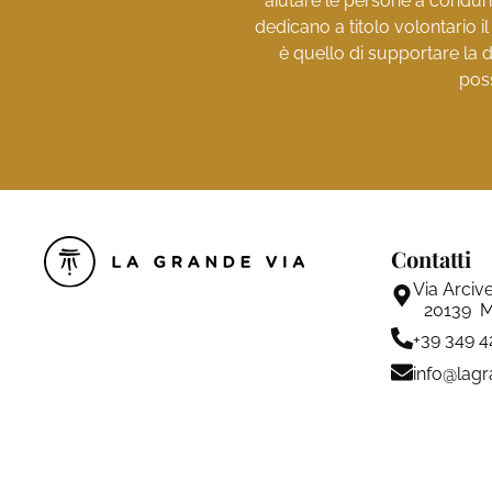
aiutare le persone a condurr
dedicano a titolo volontario i
è quello di supportare la d
poss
Contatti
Via Arciv
20139 M
+39 349 
info@lagr