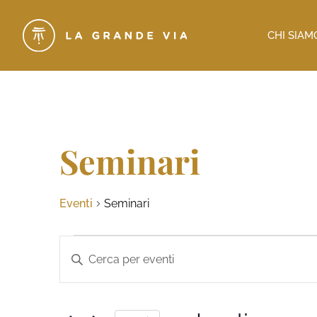
CHI SIAM
Seminari
Eventi
Seminari
Eventi
Inserisci
Parola
Ricerca
Chiave.
Cerca
e
Eventi
per