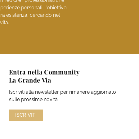
medici e i professionisti che
perienze personali. L’obiettivo
stra esistenza, cercando nel
vita.
Entra nella Community
La Grande Via
Iscriviti alla newsletter per rimanere aggiornato
sulle prossime novità.
ISCRIVITI