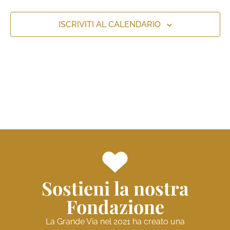
viste
Naviga
ISCRIVITI AL CALENDARIO
Sostieni la nostra
Fondazione
La Grande Via nel 2021 ha creato una