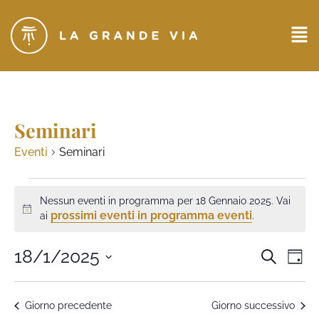
Seminari
Eventi
Seminari
Nessun eventi in programma per 18 Gennaio 2025. Vai
Notice
prossimi eventi in programma eventi
ai
.
Eventi
18/1/2025
Ev
CERCA
GIO
Seleziona
Ricerc
Vi
la
data.
e
Na
Giorno precedente
Giorno successivo