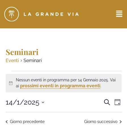
Seminari
Eventi
Seminari
Nessun eventi in programma per 14 Gennaio 2025. Vai
Notice
prossimi eventi in programma eventi
ai
.
Eventi
14/1/2025
Ev
CERCA
GIO
Seleziona
Ricerc
Vi
la
data.
e
Na
Giorno precedente
Giorno successivo