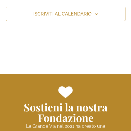
viste
Naviga
ISCRIVITI AL CALENDARIO
Sostieni la nostra
Fondazione
La Grande Via nel 2021 ha creato una