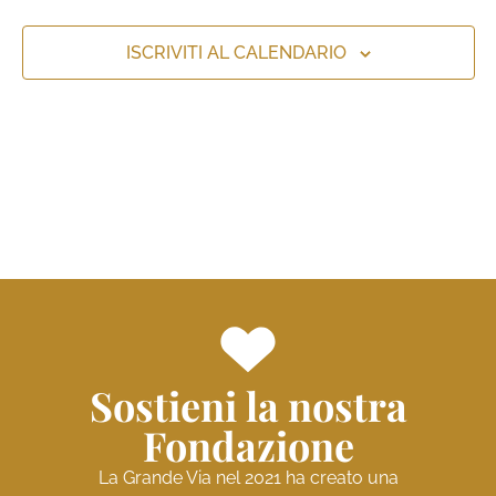
viste
Naviga
ISCRIVITI AL CALENDARIO
Sostieni la nostra
Fondazione
La Grande Via nel 2021 ha creato una