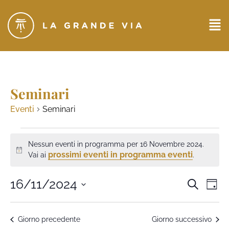
Seminari
Eventi
Seminari
Nessun eventi in programma per 16 Novembre 2024.
Notice
prossimi eventi in programma eventi
Vai ai
.
Eventi
16/11/2024
Ev
CERCA
GIO
Seleziona
Ricerc
Vi
la
data.
e
Na
Giorno precedente
Giorno successivo