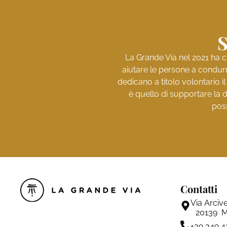
S
La Grande Via nel 2021 ha c
aiutare le persone a condurr
dedicano a titolo volontario i
è quello di supportare la d
poss
Contatti
Via Arciv
20139 M
+39 349 