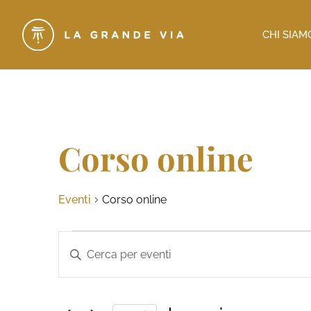
CHI SIAM
Corso online
Eventi
Corso online
Eventi
Inserisci
Parola
Ricerca
Chiave.
Cerca
e
Eventi
per