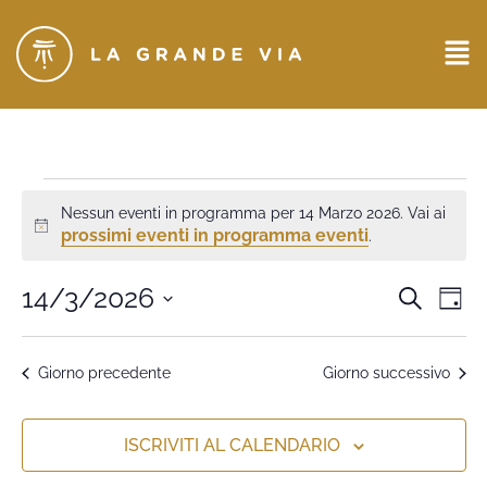
Nessun eventi in programma per 14 Marzo 2026. Vai ai
Notice
prossimi eventi in programma eventi
.
Eventi
14/3/2026
Ev
CERCA
GIO
Seleziona
Ricerc
Vi
la
data.
e
Na
Giorno precedente
Giorno successivo
viste
Naviga
ISCRIVITI AL CALENDARIO