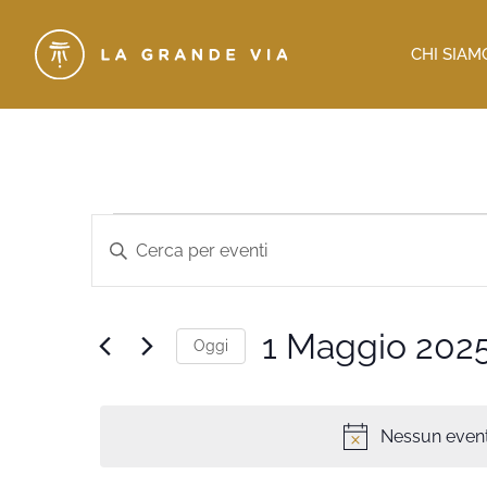
CHI SIAM
Eventi
Inserisci
Parola
Ricerca
Chiave.
Cerca
e
Eventi
per
viste
1 Maggio 202
Parola
Oggi
Chiave.
Navigazione
Seleziona
la
data.
Nessun event