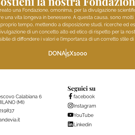
ostieni la nostra Fondazio
reato una Fondazione, omonima, per la divulgazione scientifica 
e una vita longeva in benessere. A questa causa, sono molti i 
l proprio tempo, mettendo a disposizione studi, ricerche ed es
ivulgazione di un concetto alto ed etico di rispetto per la no
ibile di diffondere i valori e l’importanza di un corretto stile di 
DONA
5X1000
Seguici su
escovo Calabiana 6
facebook
ILANO (MI)
Instagram
4219837
YouTube
andevia.it
Linkedin