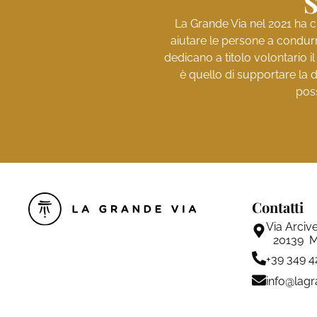
S
La Grande Via nel 2021 ha c
aiutare le persone a condurr
dedicano a titolo volontario i
è quello di supportare la d
poss
Contatti
Via Arciv
20139 M
+39 349 
info@lagr