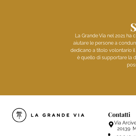
S
La Grande Via nel 2021 ha c
aiutare le persone a condurr
dedicano a titolo volontario i
è quello di supportare la d
poss
Contatti
Via Arciv
20139 M