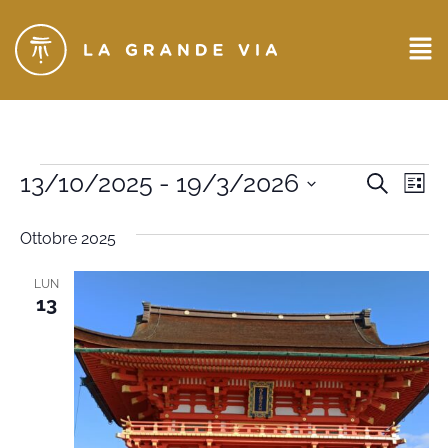
Eventi
13/10/2025
 - 
19/3/2026
Ev
CERCA
LIST
Seleziona
Ricerc
Vi
la
Ottobre 2025
data.
e
Na
viste
LUN
13
Naviga