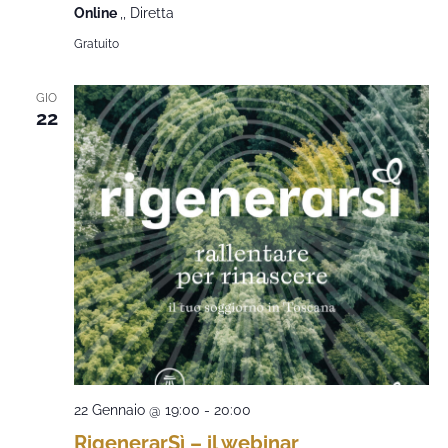
Online
,, Diretta
Gratuito
GIO
22
22 Gennaio @ 19:00
-
20:00
RigenerarSì – il webinar