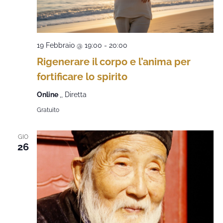
19 Febbraio @ 19:00
-
20:00
Rigenerare il corpo e l’anima per
fortificare lo spirito
Online
,, Diretta
Gratuito
GIO
26