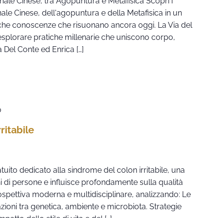
nale Cinese, tra Agopuntura e Metafisica Scopri i
nale Cinese, dell'agopuntura e della Metafisica in un
iche conoscenze che risuonano ancora oggi. La Via del
esplorare pratiche millenarie che uniscono corpo,
a Del Conte ed Enrica […]
0
ritabile
uito dedicato alla sindrome del colon irritabile, una
i di persone e influisce profondamente sulla qualità
ospettiva moderna e multidisciplinare, analizzando: Le
razioni tra genetica, ambiente e microbiota. Strategie