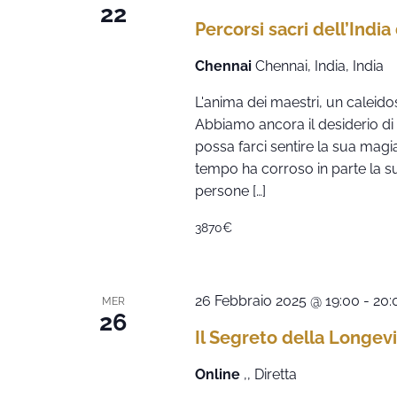
22
Percorsi sacri dell’India
Chennai
Chennai, India, India
L'anima dei maestri, un caleidos
Abbiamo ancora il desiderio di
possa farci sentire la sua magia
tempo ha corroso in parte la s
persone […]
3870€
26 Febbraio 2025 @ 19:00
-
20:
MER
26
Il Segreto della Longevi
Online
,, Diretta