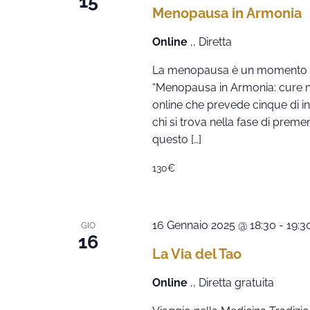
15
Menopausa in Armonia
Online
,, Diretta
La menopausa è un momento di 
“Menopausa in Armonia: cure nat
online che prevede cinque di i
chi si trova nella fase di prem
questo […]
130€
16 Gennaio 2025 @ 18:30
-
19:3
GIO
16
La Via del Tao
Online
,, Diretta gratuita