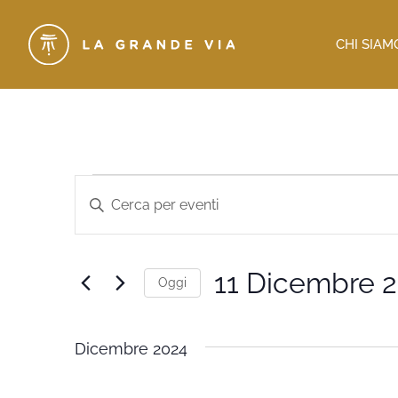
CHI SIAM
Eventi
Inserisci
Parola
Ricerca
Chiave.
Cerca
e
Eventi
per
viste
11 Dicembre 
Parola
Oggi
Chiave.
Navigazione
Seleziona
la
data.
Dicembre 2024