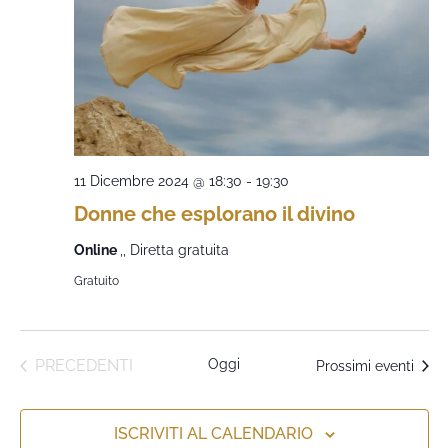
11 Dicembre 2024 @ 18:30
-
19:30
Donne che esplorano il divino
Online
,, Diretta gratuita
Gratuito
EVENTI
PRECEDENTI
Oggi
Prossimi eventi
ISCRIVITI AL CALENDARIO