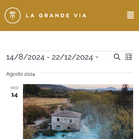
Eventi
14/8/2024
 - 
22/12/2024
Ev
CERCA
LIST
Seleziona
Ricerc
Vi
la
Agosto 2024
data.
e
Na
viste
MER
14
Naviga