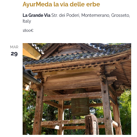
AyurMeda la via delle erbe
La Grande Via
Str. dei Poderi, Montemerano, Grosseto,
Italy
1800€
MAR
29