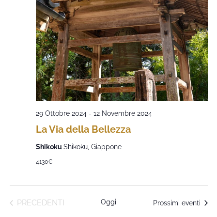
29 Ottobre 2024
-
12 Novembre 2024
La Via della Bellezza
Shikoku
Shikoku, Giappone
4130€
EVENTI
PRECEDENTI
Oggi
Prossimi eventi