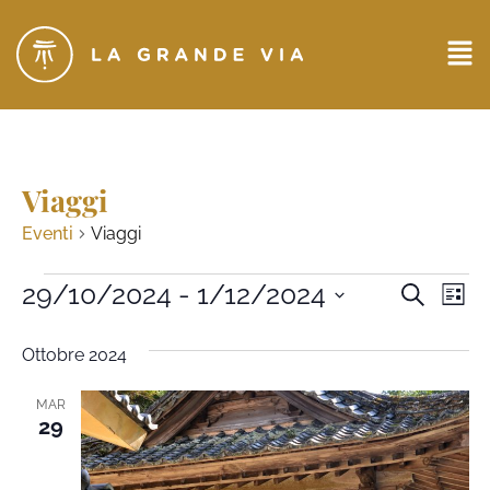
Viaggi
Eventi
Viaggi
Eventi
29/10/2024
 - 
1/12/2024
Ev
CERCA
LIST
Seleziona
Ricerc
Vi
la
Ottobre 2024
data.
e
Na
viste
MAR
29
Naviga