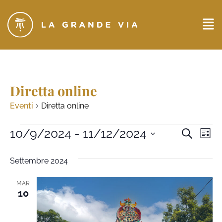
Diretta online
Eventi
Diretta online
Eventi
10/9/2024
 - 
11/12/2024
Ev
CERCA
LIST
Seleziona
Ricerc
Vi
la
Settembre 2024
data.
e
Na
viste
MAR
10
Naviga