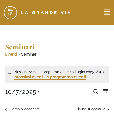
Seminari
Eventi
Seminari
Nessun eventi in programma per 10 Luglio 2025. Vai ai
Notice
prossimi eventi in programma eventi
.
Eventi
10/7/2025
Ev
CERCA
GIO
Seleziona
Ricerc
Vi
la
data.
e
Na
Giorno precedente
Giorno successivo