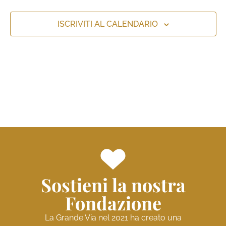
viste
Naviga
ISCRIVITI AL CALENDARIO
Sostieni la nostra
Fondazione
La Grande Via nel 2021 ha creato una